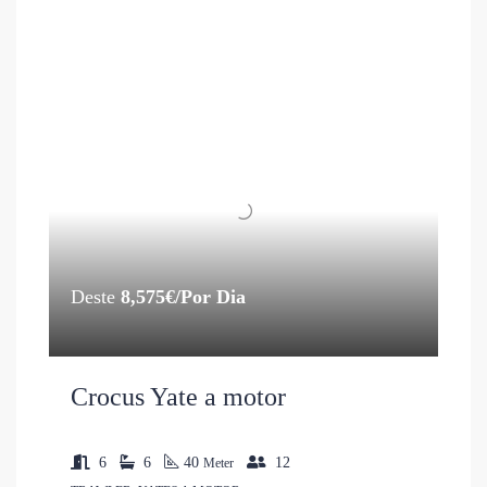
Deste
8,575€/Por Dia
Crocus Yate a motor
6
6
40
12
Meter