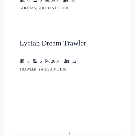
8
8
34
16
M
2,500€/Por
GOLETAS, GOLETAS DE LUJO
Dia
Lycian Dream Trawler
6
6
26
12
M.
TRAWLER, YATES A MOTOR