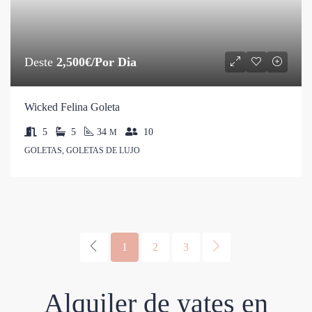
Deste
2,500€/Por Dia
Wicked Felina Goleta
5
5
34
10
M
GOLETAS, GOLETAS DE LUJO
1
2
3
Alquiler de yates en