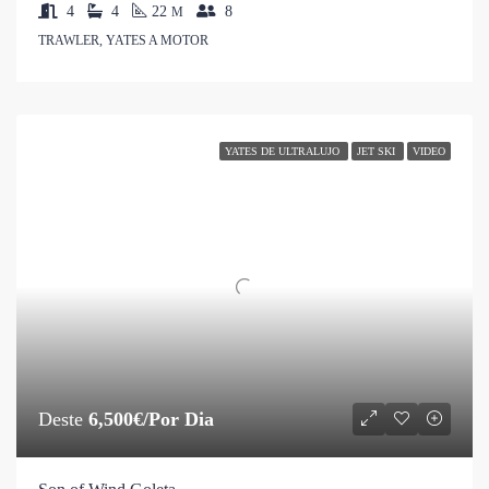
4
4
22
8
M
TRAWLER, YATES A MOTOR
YATES DE ULTRALUJO
JET SKI
VIDEO
Deste
6,500€/Por Dia