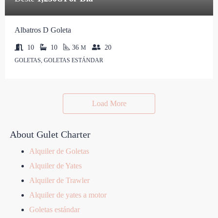
Albatros D Goleta
10
10
36
20
M
GOLETAS, GOLETAS ESTÁNDAR
Load More
About Gulet Charter
Alquiler de Goletas
Alquiler de Yates
Alquiler de Trawler
Alquiler de yates a motor
Goletas estándar