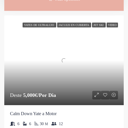
Sort by:
25 Yates
YATES DE ULTRALUJO
JACUZZI EN CUBIERTA
JET SKI
VIDEO
Deste
5,000€/Por Dia
Calm Down Yate a Motor
6
6
30
12
M