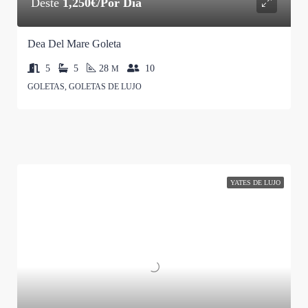
Deste
1,250€/Por Dia
Dea Del Mare Goleta
5
5
28
10
M
GOLETAS, GOLETAS DE LUJO
YATES DE LUJO