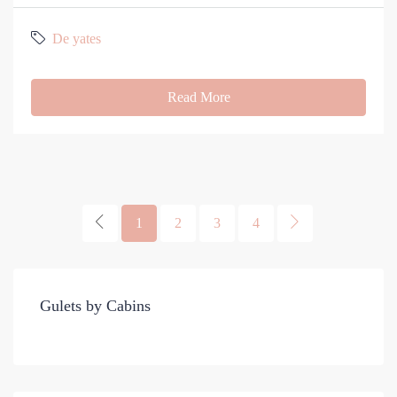
De yates
Read More
1
2
3
4
Gulets by Cabins