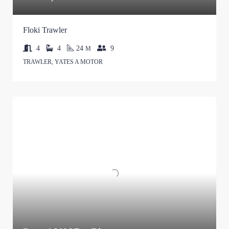
Floki Trawler
4
4
24
9
M
TRAWLER, YATES A MOTOR