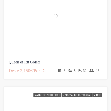
Queen of Rtt Goleta
Deste
2,150€/Por Dia
8
8
32
16
YATES DE ALTO LUJO
JACUZZI EN CUBIERTA
VIDEO