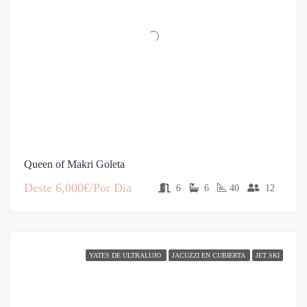
Queen of Makri Goleta
Deste
6,000€/Por Dia
6
6
40
12
YATES DE ULTRALUJO
JACUZZI EN CUBIERTA
JET SKI