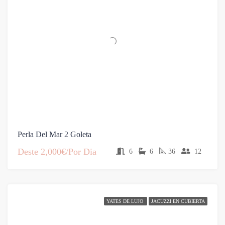
Perla Del Mar 2 Goleta
Deste
2,000€/Por Dia
6
6
36
12
YATES DE LUJO
JACUZZI EN CUBIERTA