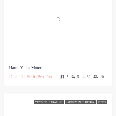
Harun Yate a Motor
Deste
14,500€/Pro Dia
5
5
39
10
YATES DE ULTRALUJO
JACUZZI EN CUBIERTA
VIDEO