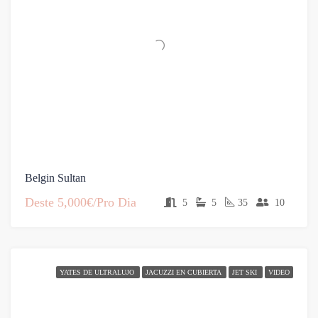
Belgin Sultan
Deste
5,000€/Pro Dia
5
5
35
10
YATES DE ULTRALUJO
JACUZZI EN CUBIERTA
JET SKI
VIDEO