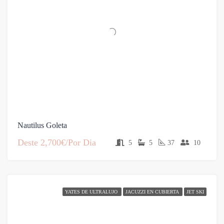
Nautilus Goleta
Deste
2,700€/Por Dia
5
5
37
10
YATES DE ULTRALUJO
JACUZZI EN CUBIERTA
JET SKI