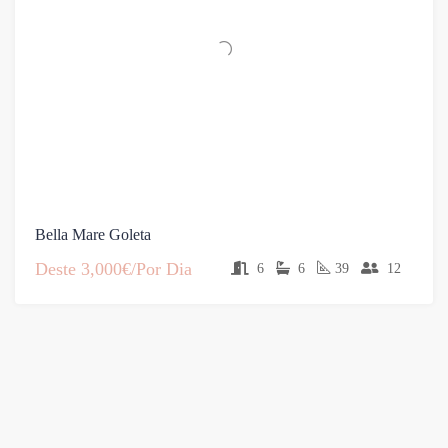
Bella Mare Goleta
Deste
3,000€/Por Dia
6
6
39
12