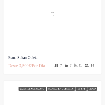
Esma Sultan Goleta
Deste
3,500€/Por Dia
7
7
41
14
YATES DE ULTRALUJO
JACUZZI EN CUBIERTA
JET SKI
VIDEO