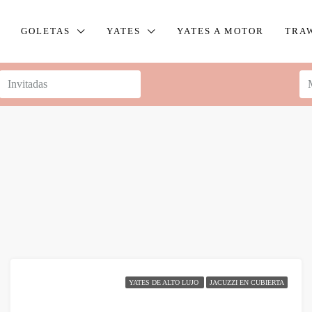
GOLETAS
YATES
YATES A MOTOR
TRA
YATES DE ALTO LUJO
JACUZZI EN CUBIERTA