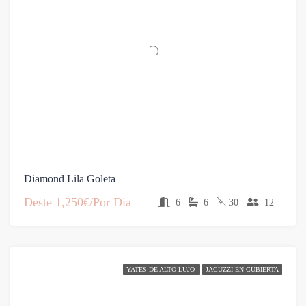
Diamond Lila Goleta
Deste
1,250€/Por Dia
6
6
30
12
YATES DE ALTO LUJO
JACUZZI EN CUBIERTA