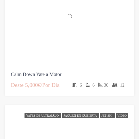
Calm Down Yate a Motor
Deste
5,000€/Por Dia
6
6
30
12
YATES DE ULTRALUJO
JACUZZI EN CUBIERTA
JET SKI
VIDEO