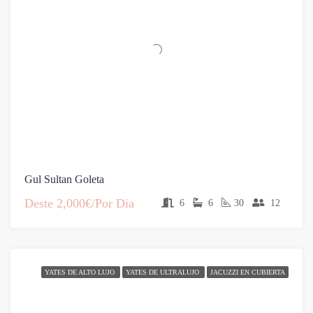
Gul Sultan Goleta
Deste
2,000€/Por Dia
6
6
30
12
YATES DE ALTO LUJO
YATES DE ULTRALUJO
JACUZZI EN CUBIERTA