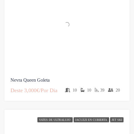
Nevra Queen Goleta
Deste
3,000€/Por Dia
10
10
39
20
YATES DE ULTRALUJO
JACUZZI EN CUBIERTA
JET SKI