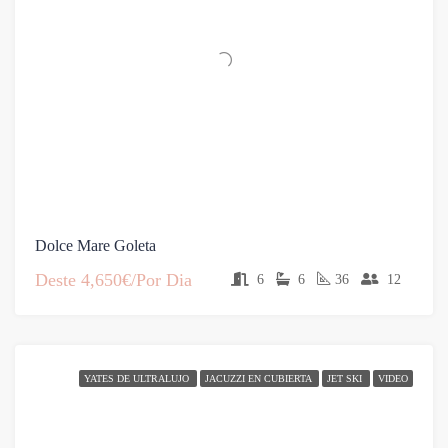
Dolce Mare Goleta
Deste
4,650€/Por Dia
6
6
36
12
YATES DE ULTRALUJO
JACUZZI EN CUBIERTA
JET SKI
VIDEO