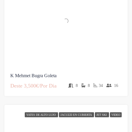
K Mehmet Bugra Goleta
Deste
3,500€/Por Dia
8
8
34
16
YATES DE ALTO LUJO
JACUZZI EN CUBIERTA
JET SKI
VIDEO