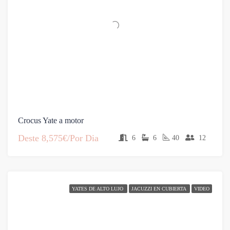
Crocus Yate a motor
Deste
8,575€/Por Dia
6
6
40
12
YATES DE ALTO LUJO
JACUZZI EN CUBIERTA
VIDEO