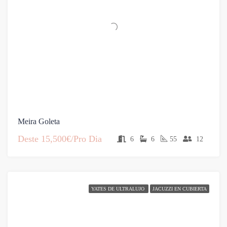
Meira Goleta
Deste
15,500€/Pro Dia
6
6
55
12
YATES DE ULTRALUJO
JACUZZI EN CUBIERTA