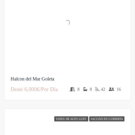
Halcon del Mar Goleta
Deste
6,000€/Por Dia
8
8
42
16
YATES DE ALTO LUJO
JACUZZI EN CUBIERTA