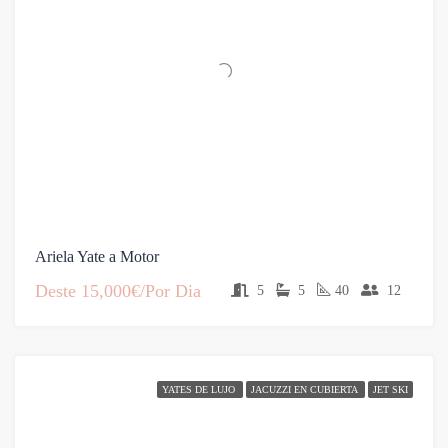
Ariela Yate a Motor
Deste
15,000€/Por Dia
5
5
40
12
YATES DE LUJO
JACUZZI EN CUBIERTA
JET SKI