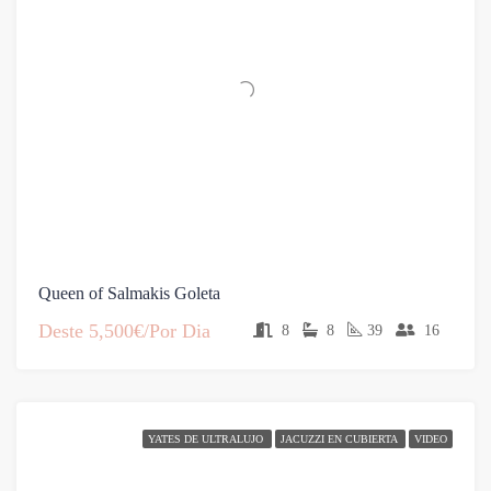
Queen of Salmakis Goleta
Deste
5,500€/Por Dia
8
8
39
16
YATES DE ULTRALUJO
JACUZZI EN CUBIERTA
VIDEO