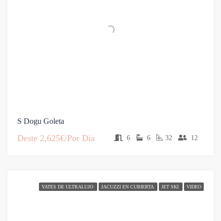
S Dogu Goleta
Deste
2,625€/Por Dia
6
6
32
12
YATES DE ULTRALUJO
JACUZZI EN CUBIERTA
JET SKI
VIDEO