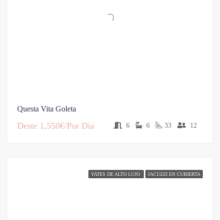
Questa Vita Goleta
Deste
1,550€/Por Dia
6
6
33
12
YATES DE ALTO LUJO
JACUZZI EN CUBIERTA