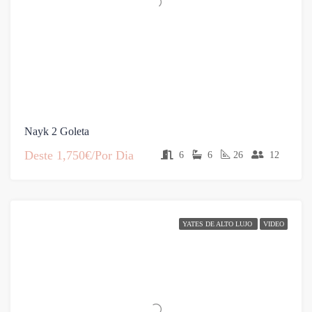
Nayk 2 Goleta
Deste
1,750€/Por Dia
6
6
26
12
YATES DE ALTO LUJO
VIDEO