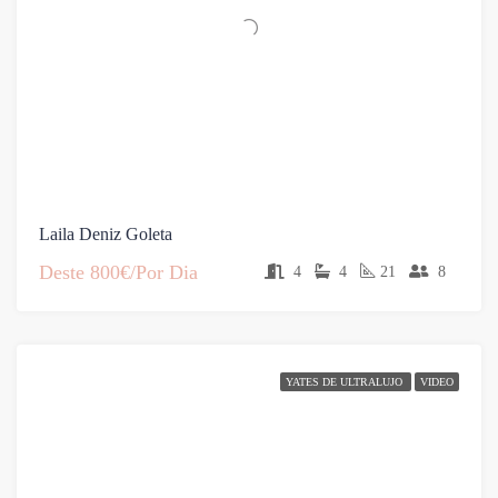
Laila Deniz Goleta
Deste
800€/Por Dia
4
4
21
8
YATES DE ULTRALUJO
VIDEO