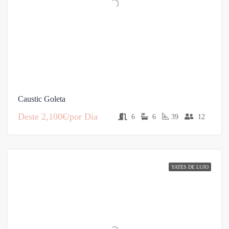
Caustic Goleta
Deste
2,100€/por Dia
6
6
39
12
YATES DE LUJO