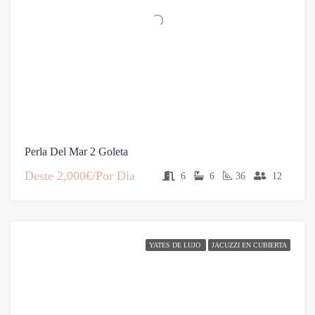
Perla Del Mar 2 Goleta
Deste
2,000€/Por Dia
6
6
36
12
YATES DE LUJO
JACUZZI EN CUBIERTA