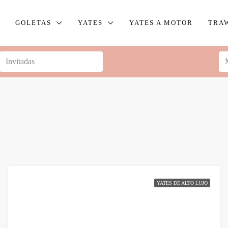
GOLETAS
YATES
YATES A MOTOR
TRA
YATES DE ALTO LUJO