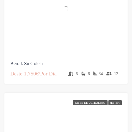
Berrak Su Goleta
Deste
1,750€/Por Dia
6
6
34
12
YATES DE ULTRALUJO
JET SKI