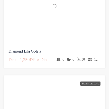
Diamond Lila Goleta
Deste
1,250€/Por Dia
6
6
30
12
YATES DE LUJO