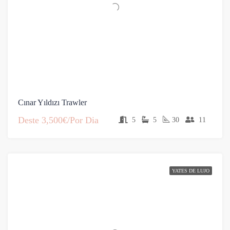
Cınar Yıldızı Trawler
Deste
3,500€/Por Dia
5
5
30
11
YATES DE LUJO