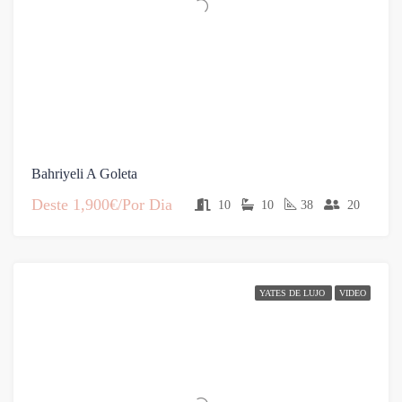
Bahriyeli A Goleta
Deste
1,900€/Por Dia
10
10
38
20
YATES DE LUJO
VIDEO