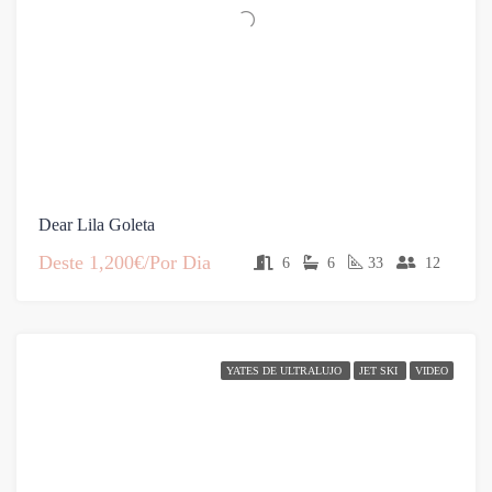
Dear Lila Goleta
Deste
1,200€/Por Dia
6
6
33
12
YATES DE ULTRALUJO
JET SKI
VIDEO