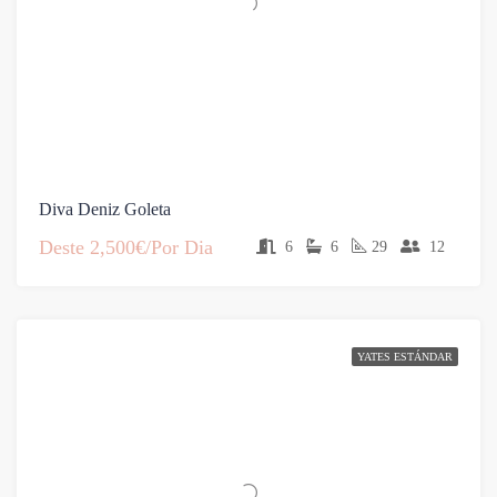
Diva Deniz Goleta
Deste
2,500€/Por Dia
6
6
29
12
YATES ESTÁNDAR