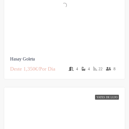
Hasay Goleta
Deste
1,350€/Por Dia
4
4
22
8
YATES DE LUJO