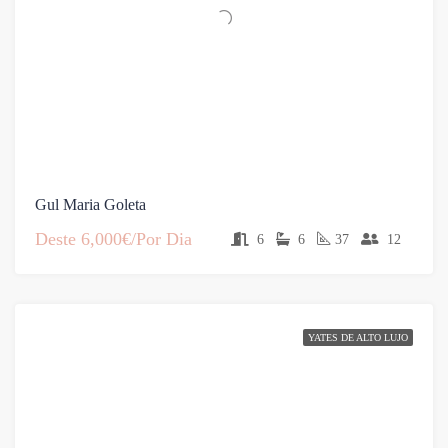
Gul Maria Goleta
Deste
6,000€/Por Dia
6
6
37
12
YATES DE ALTO LUJO