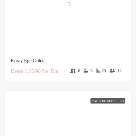
Koray Ege Goleta
Deste
1,350€/Por Dia
6
6
29
12
YATES DE ULTRALUJO