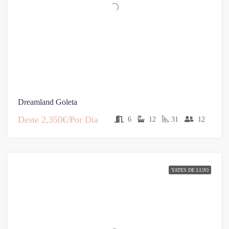
Dreamland Goleta
Deste
2,350€/Por Dia
6
12
31
12
YATES DE LUJO