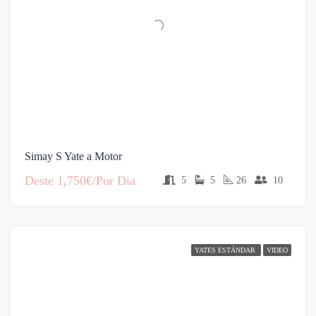
Simay S Yate a Motor
Deste
1,750€/Por Dia
5
5
26
10
YATES ESTÁNDAR
VIDEO