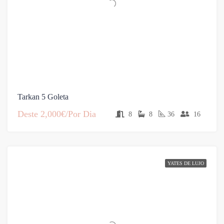
Tarkan 5 Goleta
Deste
2,000€/Por Dia
8
8
36
16
YATES DE LUJO