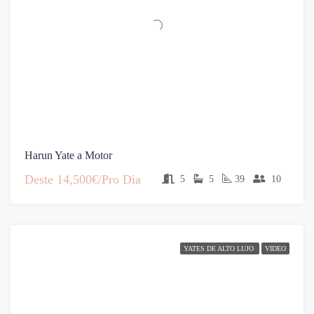
Harun Yate a Motor
Deste
14,500€/Pro Dia
5
5
39
10
YATES DE ALTO LUJO
VIDEO