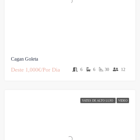
Cagan Goleta
Deste
1,000€/Por Dia
6
6
30
12
YATES DE ALTO LUJO
VIDEO