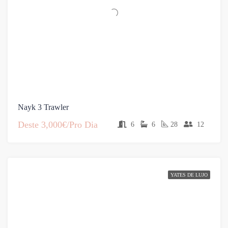
Nayk 3 Trawler
Deste
3,000€/Pro Dia
6
6
28
12
YATES DE LUJO