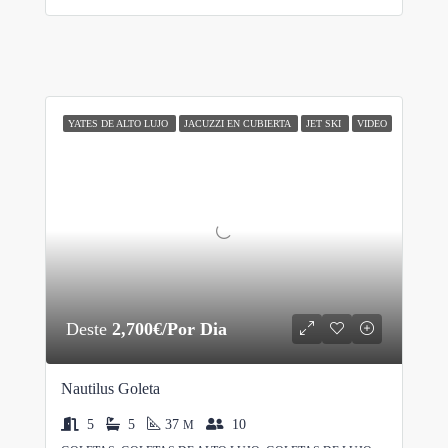
YATES DE ALTO LUJO
JACUZZI EN CUBIERTA
JET SKI
VIDEO
Deste
2,700€/Por Dia
Nautilus Goleta
5
5
37
10
M