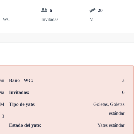
6
20
 - WC
Invitadas
M
lan
Baño - WC:
3
ia
Invitadas:
6
 M
Tipo de yate:
Goletas, Goletas
estándar
3
Estado del yate:
Yates estándar