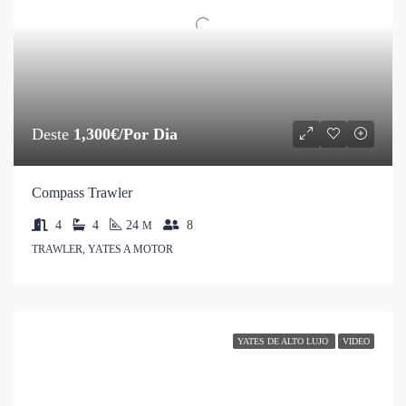
Deste
1,300€/Por Dia
Compass Trawler
4
4
24
8
M
TRAWLER, YATES A MOTOR
YATES DE ALTO LUJO
VIDEO