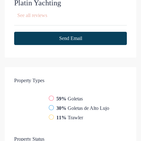
Platin Yachting
See all reviews
Send Email
Property
Types
59%
Goletas
30%
Goletas de Alto Lujo
11%
Trawler
Property
Status