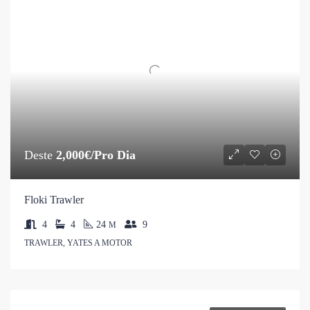
Deste
2,000€/Pro Dia
Floki Trawler
4
4
24
9
M
TRAWLER, YATES A MOTOR